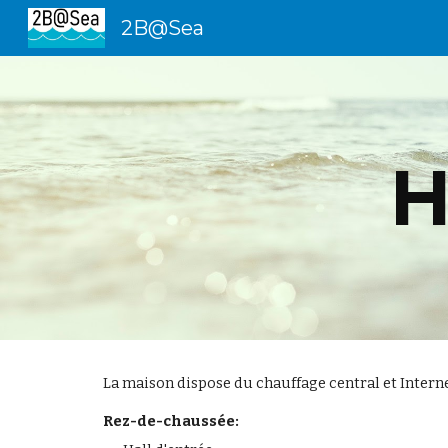
2B@Sea
Sk
H
La maison dispose du chauffage central et Internet 
Rez-de-chaussée: