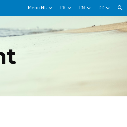
Menu NL
FR
EN
DE
ion
nt